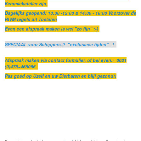
Keramiekatelier zijn,
Dagelijks geopend! 10:30 -12:00 & 14:00 - 16:00 Voorzover de
RIVM regels dit Toelaten
Even een afspraak maken is wel "zo fijn" ;-)
SPECIAAL voor Schippers.!! "exclusieve tijden" !
Afspraak maken via contact formulier, of bel even.: 0031
(0)475~465066
Pas goed op Uzelf en uw Dierbaren en blijf gezond!!