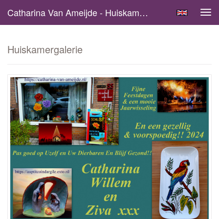
Catharina Van Ameijde - Huiskamergalerie
Tog
navi
Huiskamergalerie