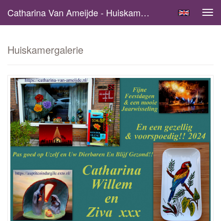
Catharina Van Ameijde - Huiskamergalerie
Tog
navi
Huiskamergalerie