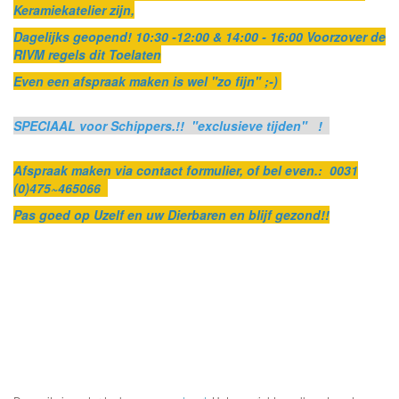
Keramiekatelier zijn,
Dagelijks geopend! 10:30 -12:00 & 14:00 - 16:00 Voorzover de
RIVM regels dit Toelaten
Even een afspraak maken is wel "zo fijn" ;-)
SPECIAAL voor Schippers.!! "exclusieve tijden" !
Afspraak maken via contact formulier, of bel even.: 0031
(0)475~465066
Pas goed op Uzelf en uw Dierbaren en blijf gezond!!