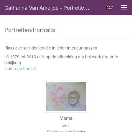
Catharina Van Ameijde - Portretten/Portraits
Tog
navi
Portretten/Portraits
Klassieke schilderijen die in ieder interieur passen
uit 1979 tot 2016
(klik op de afbeelding om het werk groter te
bekijken)
stuur een bericht
Mama
2014
Portret van mijn Moeder