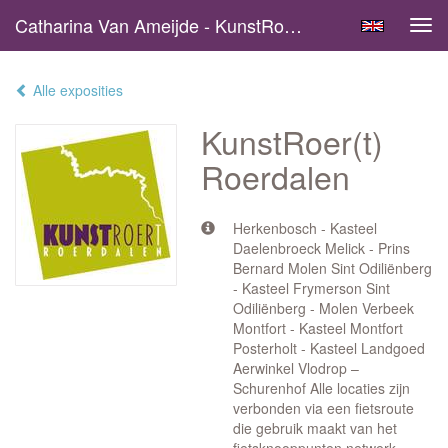
Catharina Van Ameijde - KunstRoer(t) Roerdalen
Tog
navi
Alle exposities
KunstRoer(t)
Roerdalen
Herkenbosch - Kasteel
Daelenbroeck Melick - Prins
Bernard Molen Sint Odiliënberg
- Kasteel Frymerson Sint
Odiliënberg - Molen Verbeek
Montfort - Kasteel Montfort
Posterholt - Kasteel Landgoed
Aerwinkel Vlodrop –
Schurenhof Alle locaties zijn
verbonden via een fietsroute
die gebruik maakt van het