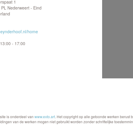
erspaat 1
 PL Nederweert - Eind
rland
eynderhoof.nl/home
13:00 - 17:00
site is onderdeel van
www.exto.art
. Het copyright op alle getoonde werken berust 
ldingen van de werken mogen niet gebruikt worden zonder schriftelijke toestemmin