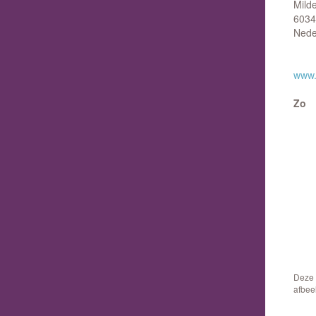
Mild
6034
Nede
www.
Zo
Deze 
afbee