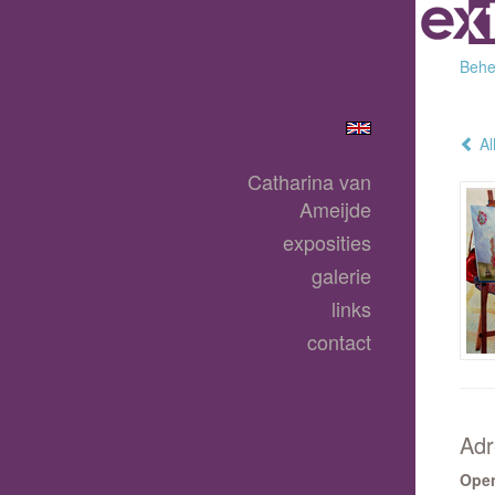
Behee
Al
Catharina van
Ameijde
exposities
galerie
links
contact
Adr
Ope