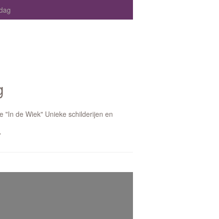
dag
g
 "In de Wiek" Unieke schilderijen en
7