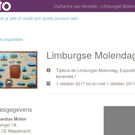
Catharina van Ameijde
Limburgse Molen
r je site
of
maak een gratis account aan
.
le exposities
Limburgse Molenda
Tijdens de Limburgse Molendag, Expositie
keramiek.!
1 oktober 2017 tot en met 1 oktober 201
esgegevens
ardus Molen
singel 1A
 CE Maasbracht