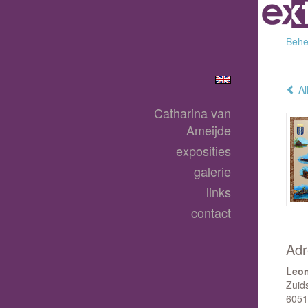
Behee
Al
Catharina van
Ameijde
exposities
galerie
links
contact
Adr
Leon
Zuid
6051