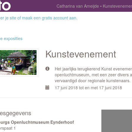
Catharina van Ameijde
Kunsteveneme
r je site
of
maak een gratis account aan
.
le exposities
Kunstevenement
Het jaarlijks terugkerend Kunst evenement
openluchtmuseum, met een zeer divers 
vervaardigd door regionale kunstenaars.
17 juni 2018 tot en met 17 juni 2018
esgegevens
burgs Openluchtmuseum Eynderhoof
erspaat 1