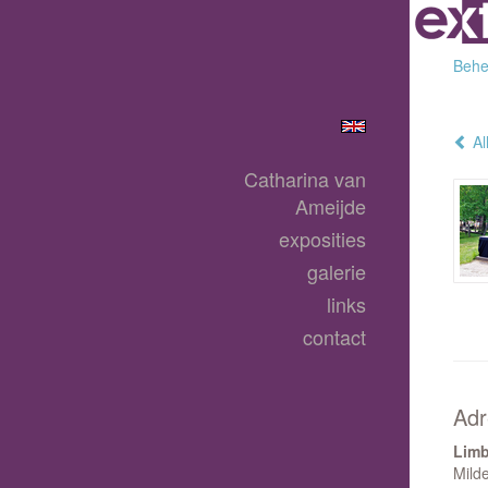
Behee
Al
Catharina van
Ameijde
exposities
galerie
links
contact
Adr
Lim
Mild