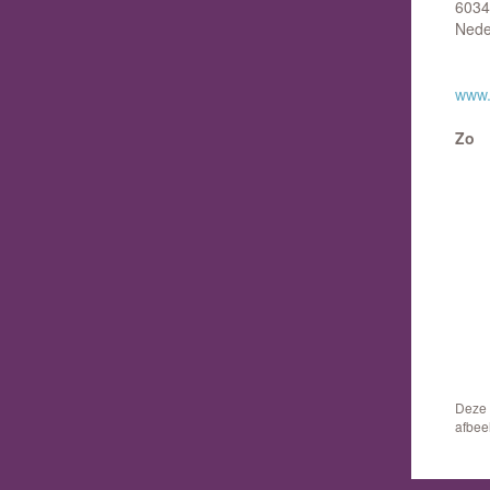
6034
Nede
www.
Zo
Deze 
afbee