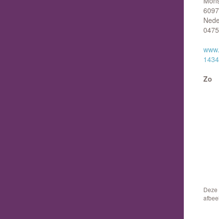
Mons
6097
Nede
0475
www.
1434
Zo
Deze 
afbee