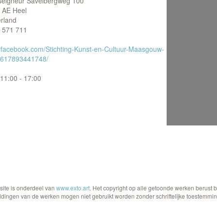
eigneur Savelbergweg 100
 AE Heel
rland
 571 711
facebook.com/Stichting-Kunst-en-Cultuur-Maasgouw-
617893441748/
11:00 - 17:00
site is onderdeel van
www.exto.art
. Het copyright op alle getoonde werken berust 
ldingen van de werken mogen niet gebruikt worden zonder schriftelijke toestemmin