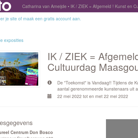
Catharina van Ameijde
IK / ZIEK = Afgemeld ! Kunst en 
r je site
of
maak een gratis account aan
.
le exposities
IK / ZIEK = Afgemeld
Cultuurdag Maasgo
De "Toekomst" is Vandaag!! Tijdens de 
aantal gerenommeerde kunstenaars uit all
22 mei 2022 tot en met 22 mei 2022
esgegevens
ureel Centrum Don Bosco