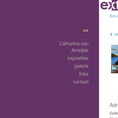
Behee
Al
Catharina van
Ameijde
exposities
galerie
links
contact
Adr
Cult