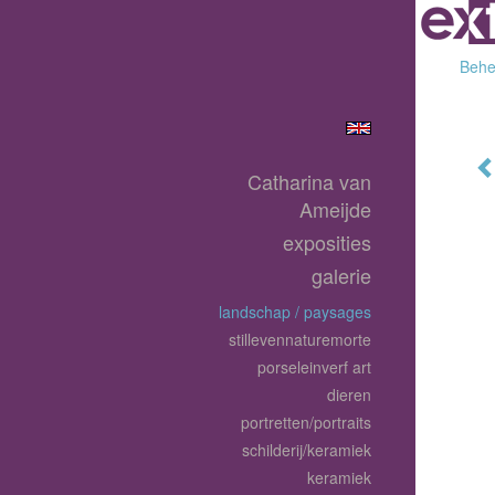
Behee
Catharina van
Ameijde
exposities
galerie
landschap / paysages
stillevennaturemorte
porseleinverf art
dieren
portretten/portraits
schilderij/keramiek
keramiek