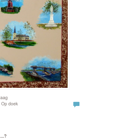
raag
| Op doek
...?