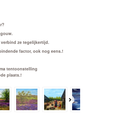
or?
sgouw.
rbind ze tegelijkertijd.
indende factor, ook nog eens.!
ma tentoonstelling
e plaats.!