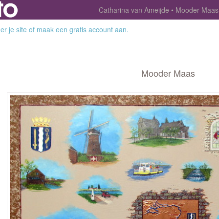
Catharina van Ameijde
Mooder Maas
r je site
of
maak een gratis account aan
.
Mooder Maas