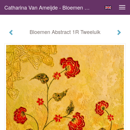
Catharina Van Ameijde - Bloemen Abstract 1R Tweeluik
Tog
navi
Bloemen Abstract 1R Tweeluik