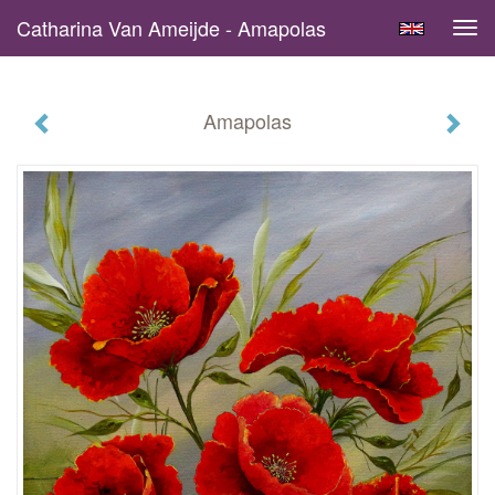
Catharina Van Ameijde - Amapolas
Tog
navi
Amapolas