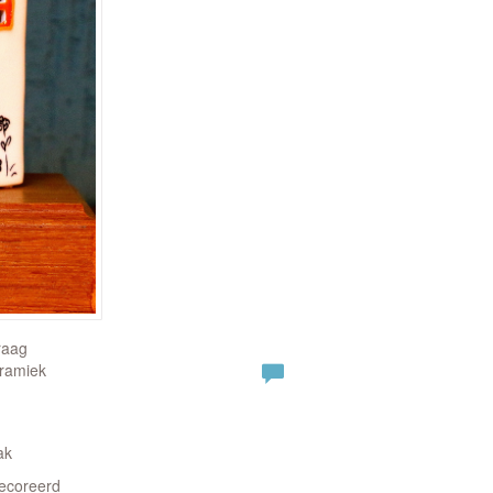
raag
eramiek
ak
decoreerd