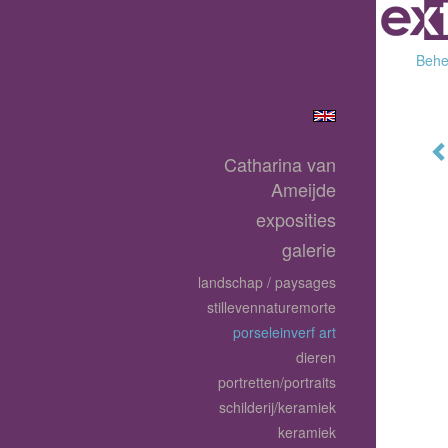
Behee
Catharina van
Ameijde
exposities
galerie
landschap / paysages
stillevennaturemorte
porseleinverf art
dieren
portretten/portraits
schilderij/keramiek
keramiek