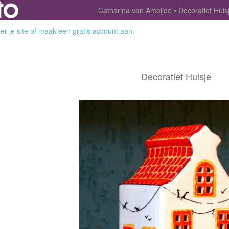
Catharina van Ameijde
Decoratief Huis
r je site
of
maak een gratis account aan
.
Decoratief Huisje