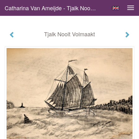
Catharina Van Ameijde - Tjalk Nooit Volmaakt
Tog
navi
Tjalk Nooit Volmaakt