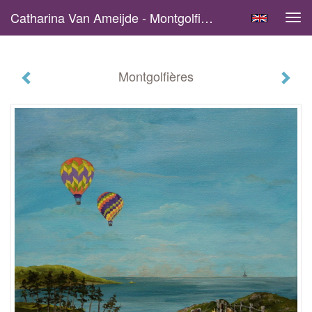
Catharina Van Ameijde - Montgolfières
Tog
navi
Montgolfières