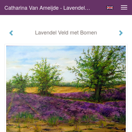
Catharina Van Ameijde - Lavendel Veld Met Bomen
Tog
navi
Lavendel Veld met Bomen